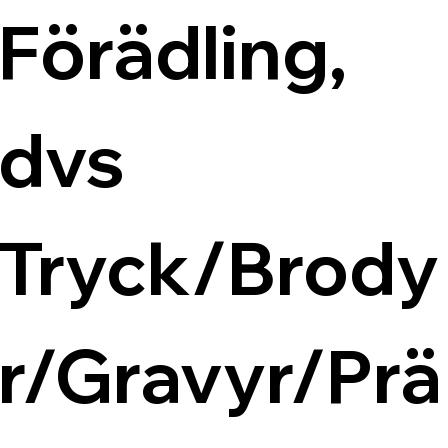
Förädling, 
dvs 
Tryck/Brody
r/Gravyr/Prä