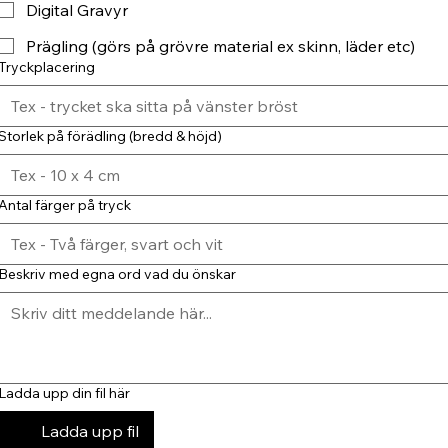
Digital Gravyr
Prägling (görs på grövre material ex skinn, läder etc)
Tryckplacering
Storlek på förädling (bredd & höjd)
Antal färger på tryck
Beskriv med egna ord vad du önskar
Ladda upp din fil här
Ladda upp fil