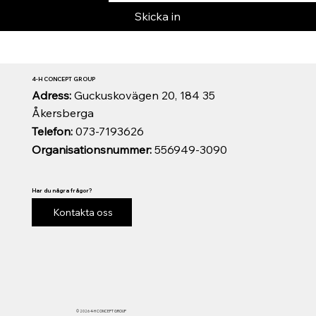
Skicka in
4-H CONCEPT GROUP
Adress:
Guckuskovägen 20, 184 35
Åkersberga
Telefon:
073-7193626
Organisationsnummer:
556949-3090
Har du några frågor?
Kontakta oss
© 2026 4-H CONCEPT GROUP