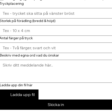
Tryckplacering
Storlek på förädling (bredd & höjd)
Antal färger på tryck
Beskriv med egna ord vad du önskar
Ladda upp din fil här
Ladda upp fil
Skicka in