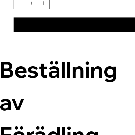
Beställning 
av 
Förädling, 