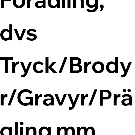
dvs 
Tryck/Brody
r/Gravyr/Prä
gling mm.