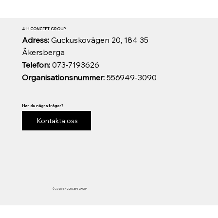
4-H CONCEPT GROUP
Adress:
Guckuskovägen 20, 184 35
Åkersberga
Telefon:
073-7193626
Organisationsnummer:
556949-3090
Har du några frågor?
Kontakta oss
© 2026 4-H CONCEPT GROUP