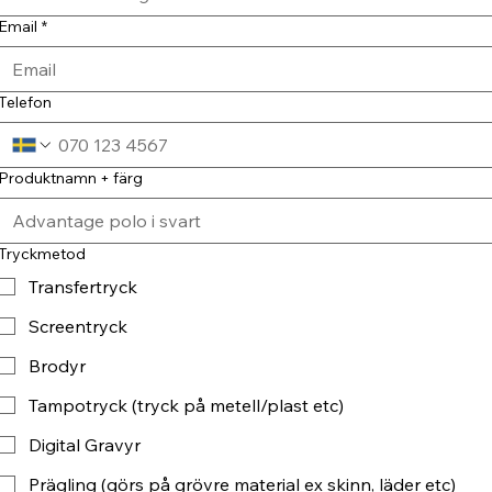
Email
*
Telefon
Produktnamn + färg
Tryckmetod
Transfertryck
Screentryck
Brodyr
Tampotryck (tryck på metell/plast etc)
Digital Gravyr
Prägling (görs på grövre material ex skinn, läder etc)