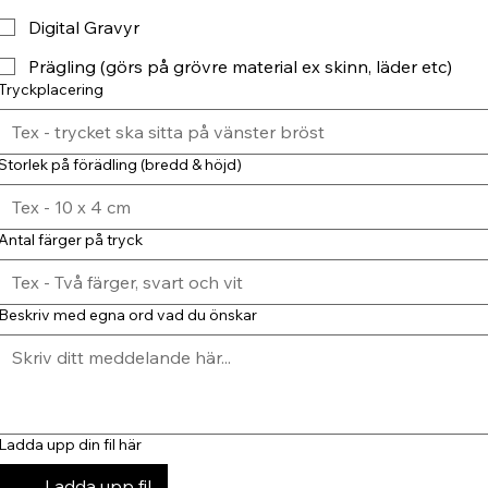
Digital Gravyr
Prägling (görs på grövre material ex skinn, läder etc)
Tryckplacering
Storlek på förädling (bredd & höjd)
Antal färger på tryck
Beskriv med egna ord vad du önskar
Ladda upp din fil här
Ladda upp fil