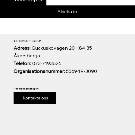
Skicka in
4-H CONCEPT GROUP
Adress:
Guckuskovägen 20, 184 35
Åkersberga
Telefon:
073-7193626
Organisationsnummer:
556949-3090
Har du några frågor?
Kontakta oss