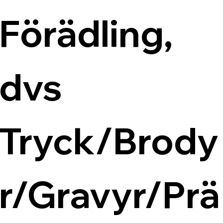
Förädling, 
dvs 
Tryck/Brody
r/Gravyr/Prä