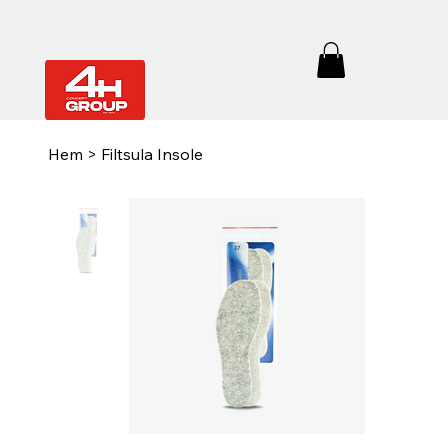
Hem
>
Filtsula Insole