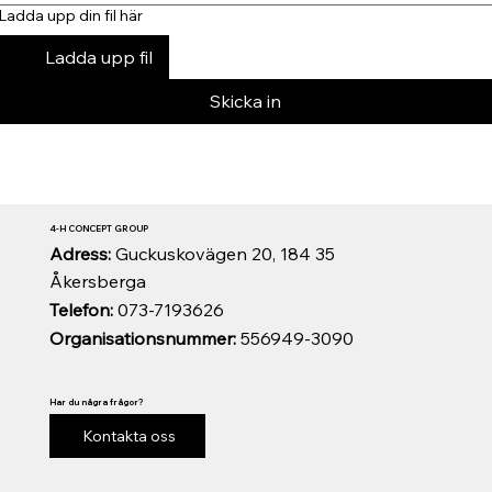
Ladda upp din fil här
Ladda upp fil
Skicka in
4-H CONCEPT GROUP
Adress:
Guckuskovägen 20, 184 35
Åkersberga
Telefon:
073-7193626
Organisationsnummer:
556949-3090
Har du några frågor?
Kontakta oss