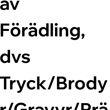
av 
Förädling, 
dvs 
Tryck/Brody
r/Gravyr/Prä