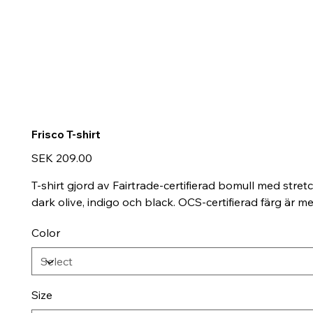
Frisco T-shirt
Price
SEK 209.00
T-shirt gjord av Fairtrade-certifierad bomull med stret
dark olive, indigo och black. OCS-certifierad färg är 
Color
Size