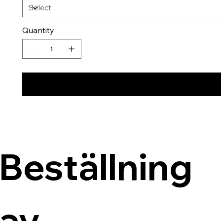
Quantity
Beställning 
av 