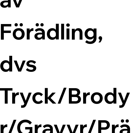
Förädling, 
dvs 
Tryck/Brody
r/Gravyr/Prä