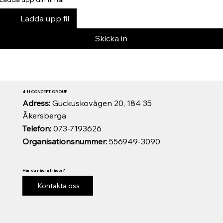
Ladda upp fil
Skicka in
4-H CONCEPT GROUP
Adress:
Guckuskovägen 20, 184 35
Åkersberga
Telefon:
073-7193626
Organisationsnummer:
556949-3090
Har du några frågor?
Kontakta oss