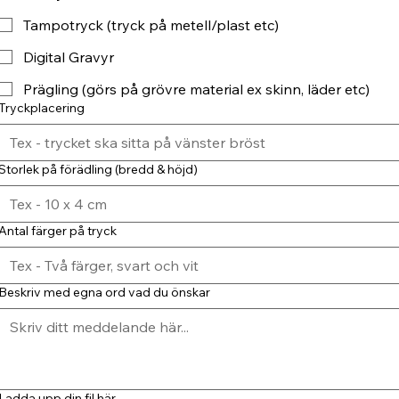
Tampotryck (tryck på metell/plast etc)
Digital Gravyr
Prägling (görs på grövre material ex skinn, läder etc)
Tryckplacering
Storlek på förädling (bredd & höjd)
Antal färger på tryck
Beskriv med egna ord vad du önskar
Ladda upp din fil här