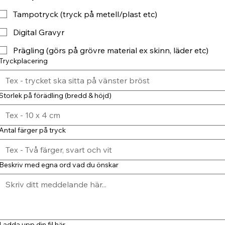
Tampotryck (tryck på metell/plast etc)
Digital Gravyr
Prägling (görs på grövre material ex skinn, läder etc)
Tryckplacering
Storlek på förädling (bredd & höjd)
Antal färger på tryck
Beskriv med egna ord vad du önskar
Ladda upp din fil här