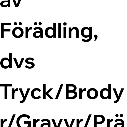
Förädling, 
dvs 
Tryck/Brody
r/Gravyr/Prä