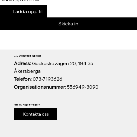
Ladda upp fil
Skicka in
4-H CONCEPT GROUP
Adress:
Guckuskovägen 20, 184 35
Åkersberga
Telefon:
073-7193626
Organisationsnummer:
556949-3090
Har du några frågor?
Kontakta oss