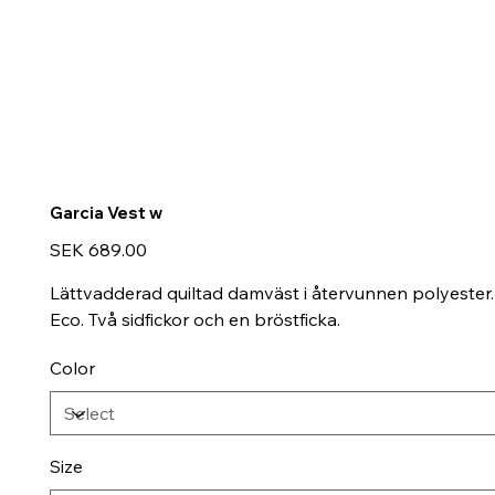
Garcia Vest w
Price
SEK 689.00
Lättvadderad quiltad damväst i återvunnen polyester.
Eco. Två sidfickor och en bröstficka.
Color
Size