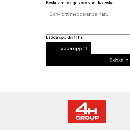
Beskriv med egna ord vad du önskar
Ladda upp din fil här
Ladda upp fil
Skicka in