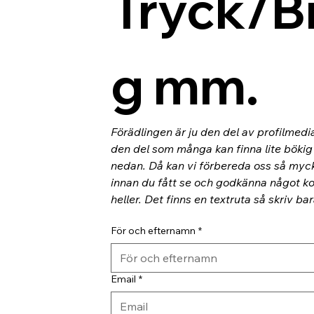
Tryck/B
g mm.
Förädlingen är ju den del av profilmedi
den del som många kan finna lite bökig o
nedan. Då kan vi förbereda oss så myc
innan du fått se och godkänna något kor
heller. Det finns en textruta så skriv ba
För och efternamn
*
Email
*