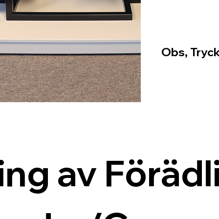
Obs, Tryck
ing av Förädli