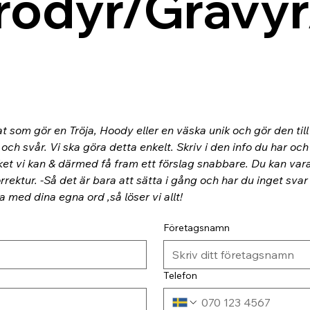
rodyr/Gravyr
at som gör en Tröja, Hoody eller en väska unik och gör den til
ch svår. Vi ska göra detta enkelt. Skriv i den info du har och
ket vi kan & därmed få fram ett förslag snabbare. Du kan va
rektur. -Så det är bara att sätta i gång och har du inget svar
ra med dina egna ord ,så löser vi allt!
Företagsnamn
Telefon