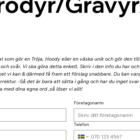
rodyr/Gravyr
at som gör en Tröja, Hoody eller en väska unik och gör den til
ch svår. Vi ska göra detta enkelt. Skriv i den info du har och
ket vi kan & därmed få fram ett förslag snabbare. Du kan va
rektur. -Så det är bara att sätta i gång och har du inget svar
ra med dina egna ord ,så löser vi allt!
Företagsnamn
Telefon