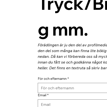
Tryck/B
g mm.
Förädlingen är ju den del av profilmedi
den del som många kan finna lite bökig o
nedan. Då kan vi förbereda oss så myc
innan du fått se och godkänna något kor
heller. Det finns en textruta så skriv ba
För och efternamn
*
Email
*