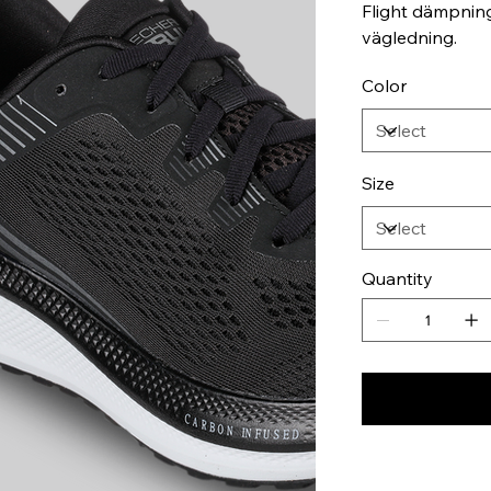
Flight dämpning
vägledning.
Color
Size
Quantity