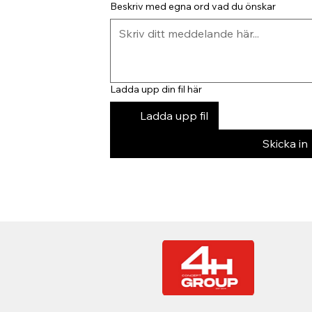
Beskriv med egna ord vad du önskar
Ladda upp din fil här
Ladda upp fil
Skicka in