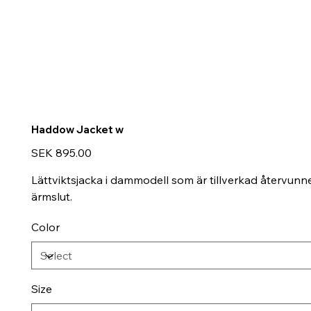
Haddow Jacket w
Price
SEK 895.00
Lättviktsjacka i dammodell som är tillverkad återvunn
ärmslut.
Color
Size