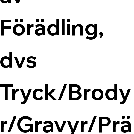
Förädling, 
dvs 
Tryck/Brody
r/Gravyr/Prä