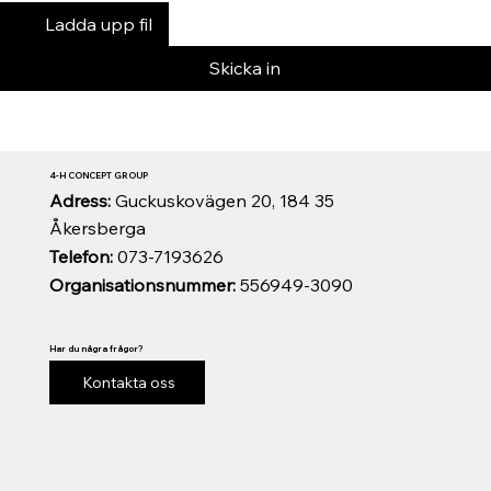
Ladda upp fil
Skicka in
4-H CONCEPT GROUP
Adress:
Guckuskovägen 20, 184 35
Åkersberga
Telefon:
073-7193626
Organisationsnummer:
556949-3090
Har du några frågor?
Kontakta oss