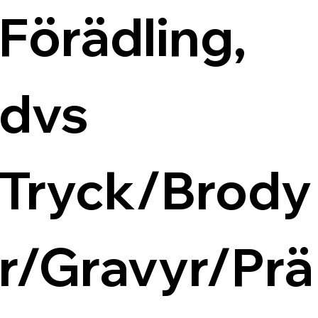
Förädling, 
dvs 
Tryck/Brody
r/Gravyr/Prä