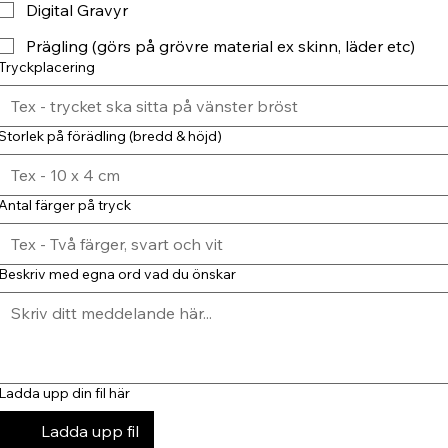
Digital Gravyr
Prägling (görs på grövre material ex skinn, läder etc)
Tryckplacering
Storlek på förädling (bredd & höjd)
Antal färger på tryck
Beskriv med egna ord vad du önskar
Ladda upp din fil här
Ladda upp fil