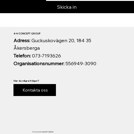
Skicka in
4-H CONCEPT GROUP
Adress:
Guckuskovägen 20, 184 35
Åkersberga
Telefon:
073-7193626
Organisationsnummer:
556949-3090
Har du några frågor?
Kontakta oss
© 2026 4-H CONCEPT GROUP