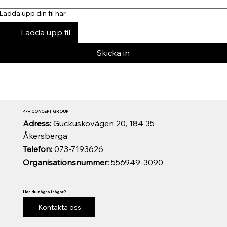
Ladda upp din fil här
Ladda upp fil
Skicka in
4-H CONCEPT GROUP
Adress:
Guckuskovägen 20, 184 35
Åkersberga
Telefon:
073-7193626
Organisationsnummer:
556949-3090
Har du några frågor?
Kontakta oss