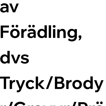
av 
Förädling, 
dvs 
Tryck/Brody