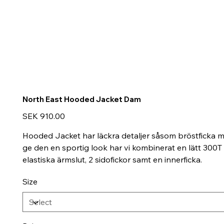
North East Hooded Jacket Dam
Price
SEK 910.00
Hooded Jacket har läckra detaljer såsom bröstficka me
ge den en sportig look har vi kombinerat en lätt 300T 
elastiska ärmslut, 2 sidofickor samt en innerficka.
Size