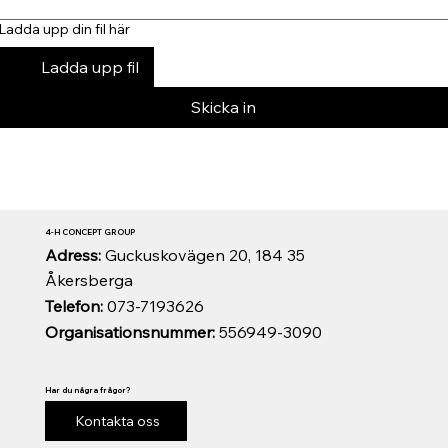
Ladda upp din fil här
Ladda upp fil
Skicka in
4-H CONCEPT GROUP
Adress:
Guckuskovägen 20, 184 35
Åkersberga
Telefon:
073-7193626
Organisationsnummer:
556949-3090
Har du några frågor?
Kontakta oss