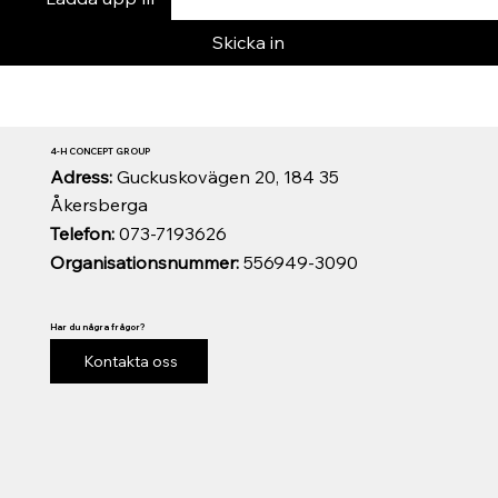
Skicka in
4-H CONCEPT GROUP
Adress:
Guckuskovägen 20, 184 35
Åkersberga
Telefon:
073-7193626
Organisationsnummer:
556949-3090
Har du några frågor?
Kontakta oss