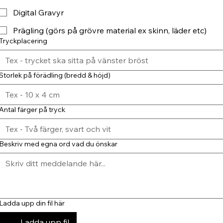
Digital Gravyr
Prägling (görs på grövre material ex skinn, läder etc)
Tryckplacering
Storlek på förädling (bredd & höjd)
Antal färger på tryck
Beskriv med egna ord vad du önskar
Ladda upp din fil här
Ladda upp fil