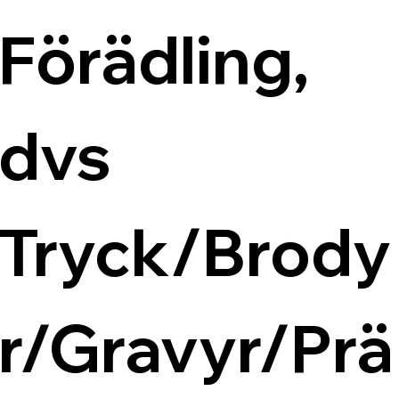
Förädling, 
dvs 
Tryck/Brody
r/Gravyr/Prä