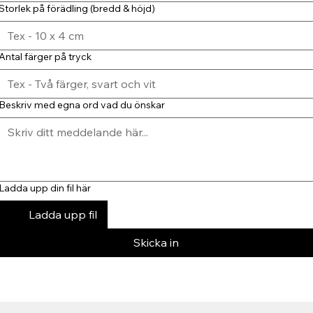
Storlek på förädling (bredd & höjd)
Antal färger på tryck
Beskriv med egna ord vad du önskar
Ladda upp din fil här
Ladda upp fil
Skicka in