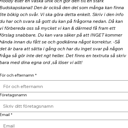
Hoody eller en väska unik och gör den till en stark 
Budskapskanal! Den är också den del som många kan finna 
lite bökig och svår. Vi ska göra detta enkelt. Skriv i den info 
du har och svara så gott du kan på frågorna nedan. Då kan 
vi förbereda oss så mycket vi kan & därmed få fram ett 
förslag snabbare. Du kan vara säker på att INGET kommer 
hända innan du fått se och godkänna något korrektur. -Så 
det är bara att sätta i gång och har du inget svar på någon 
fråga så gör inte det ngt heller. Det finns en textruta så skriv 
bara med dina egna ord ,så löser vi allt!
För och efternamn
*
Företagsnamn
Email
*