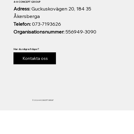
4-H CONCEPT GROUP
Adress:
Guckuskovägen 20, 184 35
Åkersberga
Telefon:
073-7193626
Organisationsnummer:
556949-3090
Har du några frågor?
Kontakta oss
© 2026 4-H CONCEPT GROUP