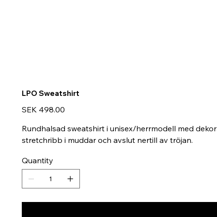
LPO Sweatshirt
Price
SEK 498.00
Rundhalsad sweatshirt i unisex/herrmodell med dekorat
stretchribb i muddar och avslut nertill av tröjan.
Quantity