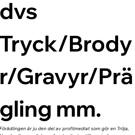
dvs 
Tryck/Brody
r/Gravyr/Prä
gling mm.
Förädlingen är ju den del av profilmediat som gör en Tröja, 