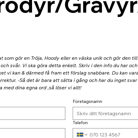
rodyr/Gravyr
at som gör en Tröja, Hoody eller en väska unik och gör den til
ch svår. Vi ska göra detta enkelt. Skriv i den info du har och
ket vi kan & därmed få fram ett förslag snabbare. Du kan va
rektur. -Så det är bara att sätta i gång och har du inget svar
ra med dina egna ord ,så löser vi allt!
Företagsnamn
Telefon