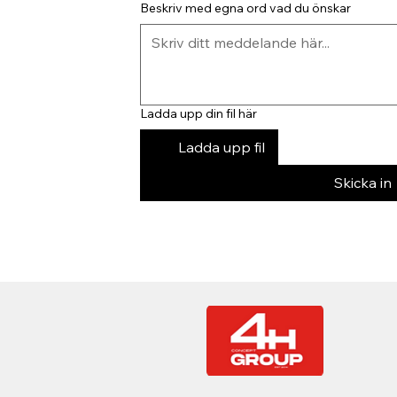
Beskriv med egna ord vad du önskar
Ladda upp din fil här
Ladda upp fil
Skicka in