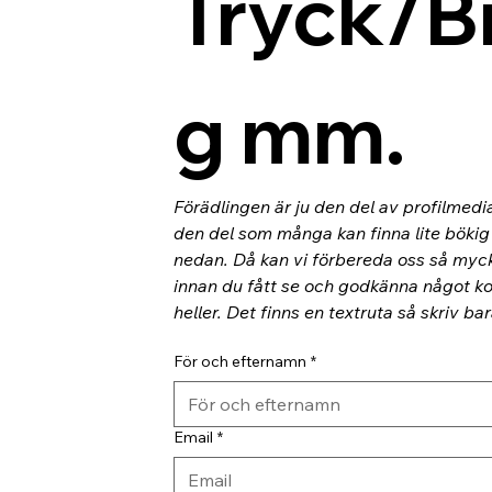
Tryck/B
g mm.
Förädlingen är ju den del av profilmedi
den del som många kan finna lite bökig o
nedan. Då kan vi förbereda oss så myc
innan du fått se och godkänna något kor
heller. Det finns en textruta så skriv ba
För och efternamn
*
Email
*