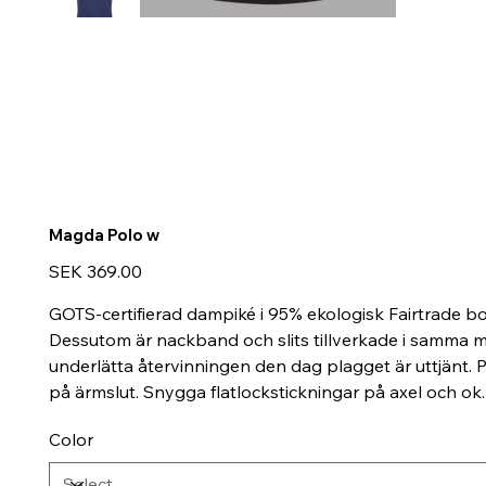
Magda Polo w
Price
SEK 369.00
GOTS-certifierad dampiké i 95% ekologisk Fairtrade b
Dessutom är nackband och slits tillverkade i samma m
underlätta återvinningen den dag plagget är uttjänt
på ärmslut. Snygga flatlockstickningar på axel och ok
Color