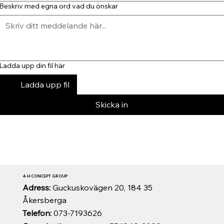
Beskriv med egna ord vad du önskar
Ladda upp din fil här
Ladda upp fil
Skicka in
4-H CONCEPT GROUP
Adress:
Guckuskovägen 20, 184 35
Åkersberga
Telefon:
073-7193626