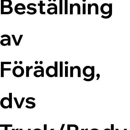
Beställning 
av 
Förädling, 
dvs 