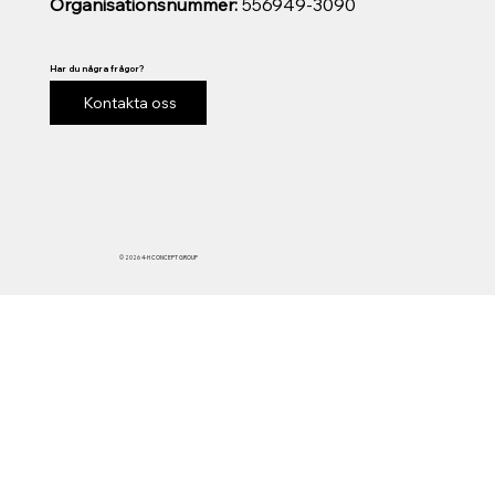
Organisationsnummer:
556949-3090
Har du några frågor?
Kontakta oss
© 2026 4-H CONCEPT GROUP