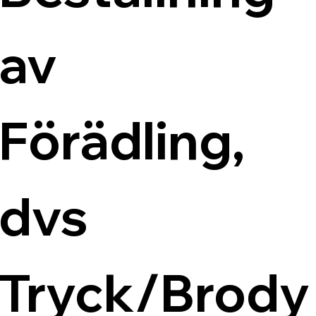
av 
Förädling, 
dvs 
Tryck/Brody