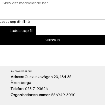
Ladda upp din fil här
Ladda upp fil
Skicka in
4-H CONCEPT GROUP
Adress:
Guckuskovägen 20, 184 35
Åkersberga
Telefon:
073-7193626
Organisationsnummer:
556949-3090