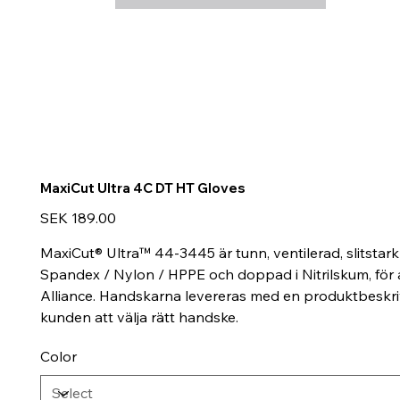
MaxiCut Ultra 4C DT HT Gloves
Price
SEK 189.00
MaxiCut® Ultra™ 44-3445 är tunn, ventilerad, slitsta
Spandex / Nylon / HPPE och doppad i Nitrilskum, för 
Alliance. Handskarna levereras med en produktbeskriv
kunden att välja rätt handske.
Color