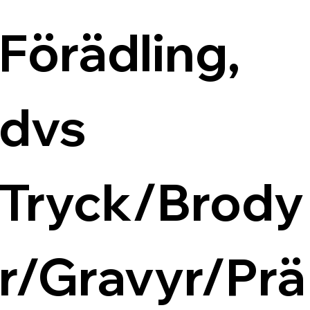
Förädling, 
dvs 
Tryck/Brody
r/Gravyr/Prä