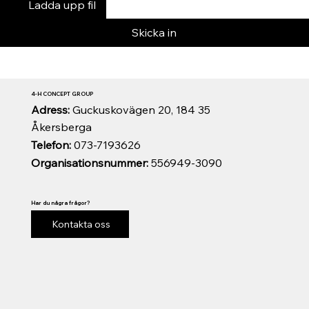
Ladda upp fil
Skicka in
4-H CONCEPT GROUP
Adress:
Guckuskovägen 20, 184 35
Åkersberga
Telefon:
073-7193626
Organisationsnummer:
556949-3090
Har du några frågor?
Kontakta oss