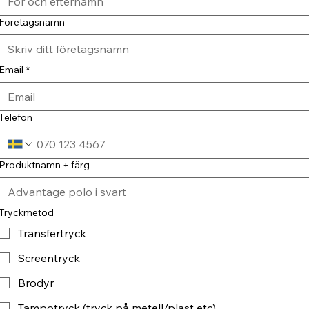
Företagsnamn
Email
*
Telefon
Produktnamn + färg
Tryckmetod
Transfertryck
Screentryck
Brodyr
Tampotryck (tryck på metell/plast etc)