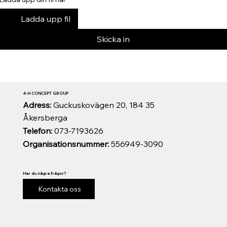
Ladda upp fil
Skicka in
4-H CONCEPT GROUP
Adress:
Guckuskovägen 20, 184 35
Åkersberga
Telefon:
073-7193626
Organisationsnummer:
556949-3090
Har du några frågor?
Kontakta oss