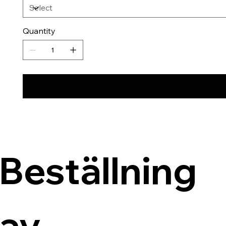
Quantity
Beställning 
av 