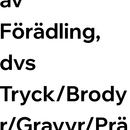
Förädling, 
dvs 
Tryck/Brody
r/Gravyr/Prä