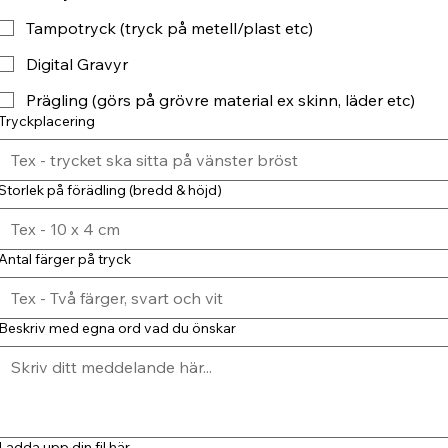
Tampotryck (tryck på metell/plast etc)
Digital Gravyr
Prägling (görs på grövre material ex skinn, läder etc)
Tryckplacering
Storlek på förädling (bredd & höjd)
Antal färger på tryck
Beskriv med egna ord vad du önskar
Ladda upp din fil här