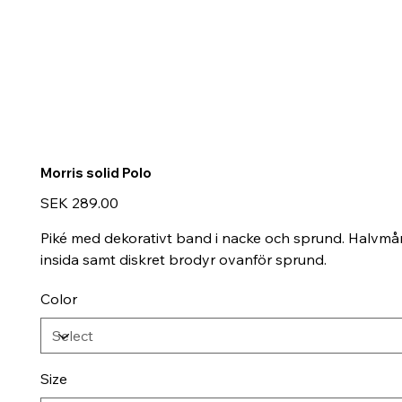
Morris solid Polo
Price
SEK 289.00
Piké med dekorativt band i nacke och sprund. Halvmå
insida samt diskret brodyr ovanför sprund.
Color
Size