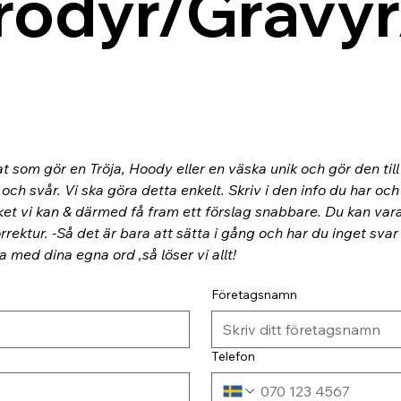
rodyr/Gravyr
at som gör en Tröja, Hoody eller en väska unik och gör den til
ch svår. Vi ska göra detta enkelt. Skriv i den info du har och
ket vi kan & därmed få fram ett förslag snabbare. Du kan va
rektur. -Så det är bara att sätta i gång och har du inget svar
ra med dina egna ord ,så löser vi allt!
Företagsnamn
Telefon