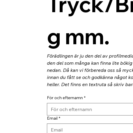
Tryck/B
g mm.
Förädlingen är ju den del av profilmedi
den del som många kan finna lite bökig o
nedan. Då kan vi förbereda oss så myc
innan du fått se och godkänna något kor
heller. Det finns en textruta så skriv ba
För och efternamn
*
Email
*