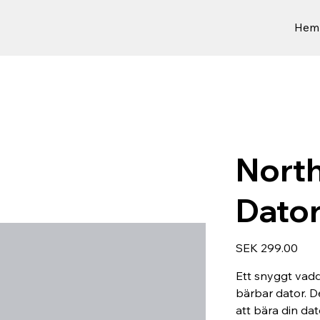
Hem
North
Dator
Price
SEK 299.00
Ett snyggt vad
bärbar dator. D
att bära din dat