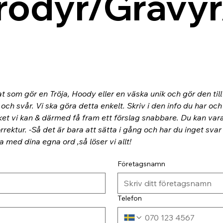
rodyr/Gravyr
at som gör en Tröja, Hoody eller en väska unik och gör den til
ch svår. Vi ska göra detta enkelt. Skriv i den info du har och
ket vi kan & därmed få fram ett förslag snabbare. Du kan va
rektur. -Så det är bara att sätta i gång och har du inget svar
ra med dina egna ord ,så löser vi allt!
Företagsnamn
Telefon