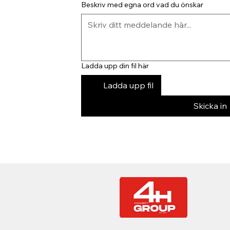
Beskriv med egna ord vad du önskar
Ladda upp din fil här
Ladda upp fil
Skicka in