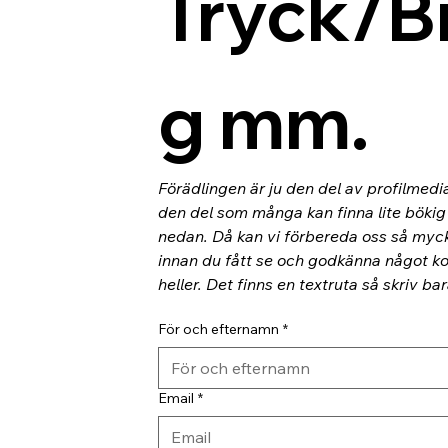
Tryck/B
g mm.
Förädlingen är ju den del av profilmedi
den del som många kan finna lite bökig o
nedan. Då kan vi förbereda oss så myc
innan du fått se och godkänna något kor
heller. Det finns en textruta så skriv ba
För och efternamn
*
Email
*