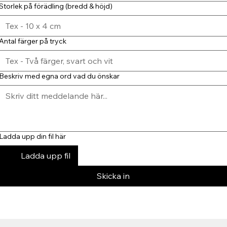
Storlek på förädling (bredd & höjd)
Antal färger på tryck
Beskriv med egna ord vad du önskar
Ladda upp din fil här
Ladda upp fil
Skicka in