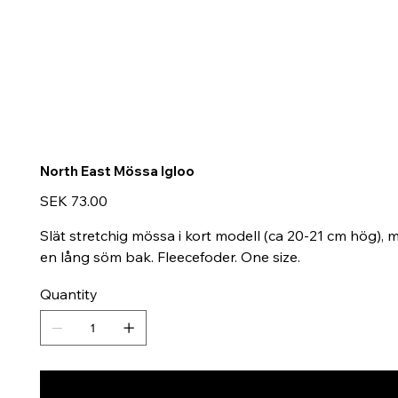
North East Mössa Igloo
Price
SEK 73.00
Slät stretchig mössa i kort modell (ca 20-21 cm hög)
en lång söm bak. Fleecefoder. One size.
Quantity