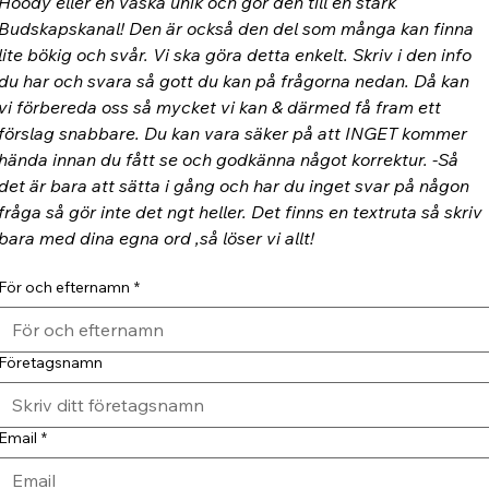
Hoody eller en väska unik och gör den till en stark 
Budskapskanal! Den är också den del som många kan finna 
lite bökig och svår. Vi ska göra detta enkelt. Skriv i den info 
du har och svara så gott du kan på frågorna nedan. Då kan 
vi förbereda oss så mycket vi kan & därmed få fram ett 
förslag snabbare. Du kan vara säker på att INGET kommer 
hända innan du fått se och godkänna något korrektur. -Så 
det är bara att sätta i gång och har du inget svar på någon 
fråga så gör inte det ngt heller. Det finns en textruta så skriv 
bara med dina egna ord ,så löser vi allt!
För och efternamn
*
Företagsnamn
Email
*