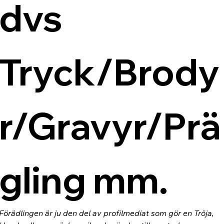
dvs 
Tryck/Brody
r/Gravyr/Prä
gling mm.
Förädlingen är ju den del av profilmediat som gör en Tröja, 