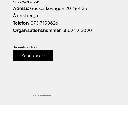
4-H CONCEPT GROUP
Adress:
Guckuskovägen 20, 184 35
Åkersberga
Telefon:
073-7193626
Organisationsnummer:
556949-3090
Har du några frågor?
Kontakta oss
© 2026 4-H CONCEPT GROUP