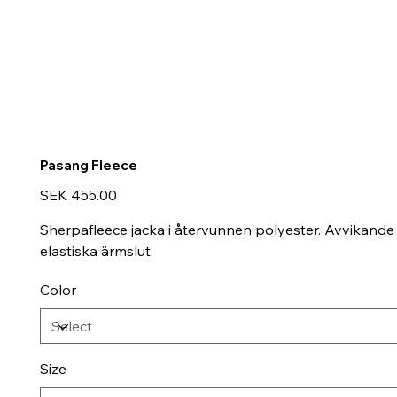
Pasang Fleece
Price
SEK 455.00
Sherpafleece jacka i återvunnen polyester. Avvikande m
elastiska ärmslut.
Color
Size