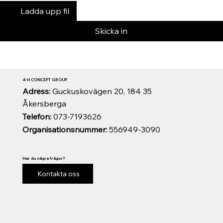
Ladda upp fil
Skicka in
4-H CONCEPT GROUP
Adress:
Guckuskovägen 20, 184 35
Åkersberga
Telefon:
073-7193626
Organisationsnummer:
556949-3090
Har du några frågor?
Kontakta oss