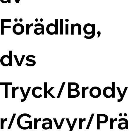
Förädling, 
dvs 
Tryck/Brody
r/Gravyr/Prä