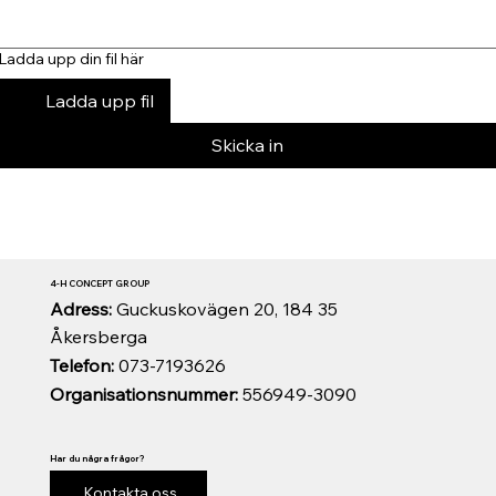
Ladda upp din fil här
Ladda upp fil
Skicka in
4-H CONCEPT GROUP
Adress:
Guckuskovägen 20, 184 35
Åkersberga
Telefon:
073-7193626
Organisationsnummer:
556949-3090
Har du några frågor?
Kontakta oss