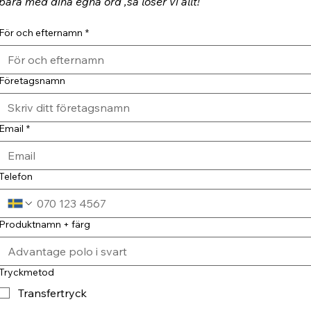
bara med dina egna ord ,så löser vi allt!
För och efternamn
*
Företagsnamn
Email
*
Telefon
Produktnamn + färg
Tryckmetod
Transfertryck