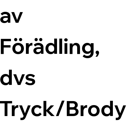
av 
Förädling, 
dvs 
Tryck/Brody