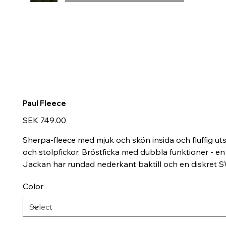
Paul Fleece
Price
SEK 749.00
Sherpa-fleece med mjuk och skön insida och fluffig uts
och stolpfickor. Bröstficka med dubbla funktioner - e
Jackan har rundad nederkant baktill och en diskret S
Color