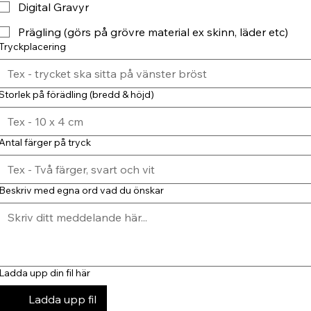
Digital Gravyr
Prägling (görs på grövre material ex skinn, läder etc)
Tryckplacering
Storlek på förädling (bredd & höjd)
Antal färger på tryck
Beskriv med egna ord vad du önskar
Ladda upp din fil här
Ladda upp fil