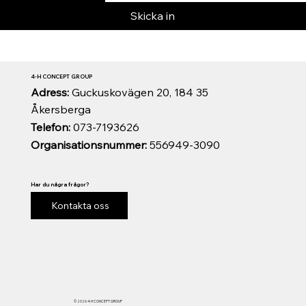
Skicka in
4-H CONCEPT GROUP
Adress:
Guckuskovägen 20, 184 35
Åkersberga
Telefon:
073-7193626
Organisationsnummer:
556949-3090
Har du några frågor?
Kontakta oss
© 2026 4-H CONCEPT GROUP