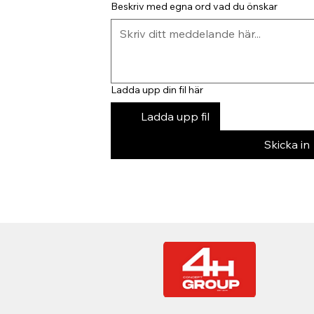
Beskriv med egna ord vad du önskar
Ladda upp din fil här
Ladda upp fil
Skicka in