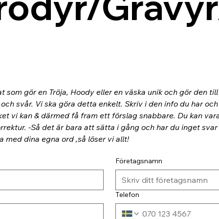
rodyr/Gravyr
at som gör en Tröja, Hoody eller en väska unik och gör den til
ch svår. Vi ska göra detta enkelt. Skriv i den info du har och
ket vi kan & därmed få fram ett förslag snabbare. Du kan va
rektur. -Så det är bara att sätta i gång och har du inget svar
ra med dina egna ord ,så löser vi allt!
Företagsnamn
Telefon