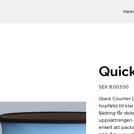
Hem
Quic
Price
SEK 8,003.00
Quick Counter 
hopfälld till k
fjädring får disk
uppsättningen e
enkelt att pack