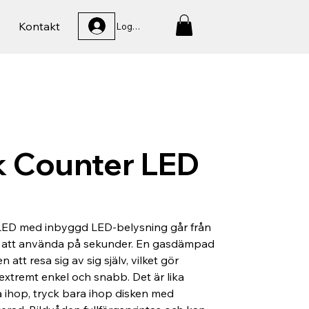
Kontakt
Logga In
k Counter LED
LED med inbyggd LED-belysning går från
lar att använda på sekunder. En gasdämpad
en att resa sig av sig själv, vilket gör
xtremt enkel och snabb. Det är lika
a ihop, tryck bara ihop disken med