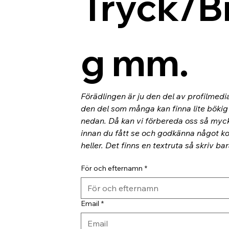
Tryck/B
g mm.
Förädlingen är ju den del av profilmedi
den del som många kan finna lite bökig o
nedan. Då kan vi förbereda oss så myc
innan du fått se och godkänna något kor
heller. Det finns en textruta så skriv ba
För och efternamn
*
Email
*