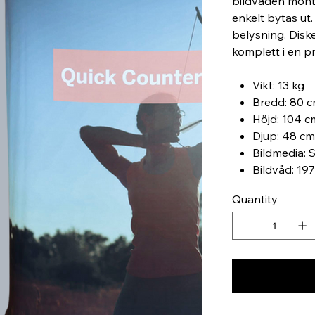
bildvåden monte
enkelt bytas ut
belysning. Disk
komplett i en p
Vikt: 13 kg
Bredd: 80 
Höjd: 104 c
Djup: 48 cm
Bildmedia: S
Bildvåd: 19
Quantity