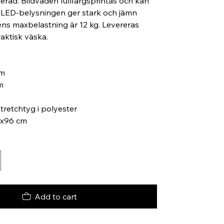
rad. Bildvåden fullfärgsprintas och kan
. LED-belysningen ger stark och jämn
ens maxbelastning är 12 kg. Levereras
raktisk väska.
cm
m
tretchtyg i polyester
7x96 cm
Add to cart