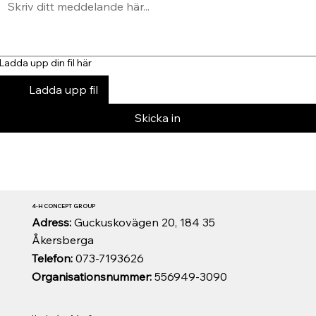
Ladda upp din fil här
Ladda upp fil
Skicka in
4-H CONCEPT GROUP
Adress:
Guckuskovägen 20, 184 35
Åkersberga
Telefon:
073-7193626
Organisationsnummer:
556949-3090