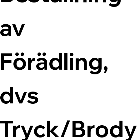
av 
Förädling, 
dvs 
Tryck/Brody