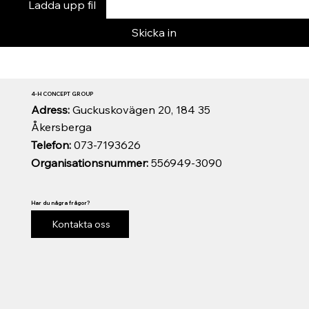
Ladda upp fil
Skicka in
4-H CONCEPT GROUP
Adress:
Guckuskovägen 20, 184 35
Åkersberga
Telefon:
073-7193626
Organisationsnummer:
556949-3090
Har du några frågor?
Kontakta oss