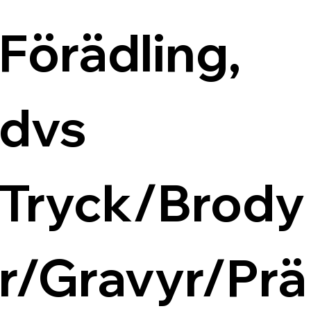
Förädling, 
dvs 
Tryck/Brody
r/Gravyr/Prä