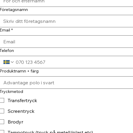
Företagsnamn
Email
*
Telefon
Produktnamn + färg
Tryckmetod
Transfertryck
Screentryck
Brodyr
Tampotryck (tryck på metell/plast etc)