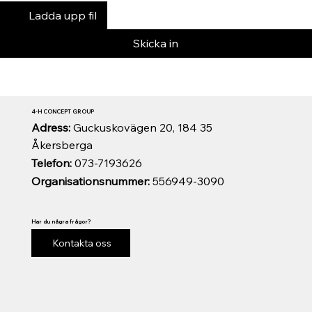
Ladda upp fil
Skicka in
4-H CONCEPT GROUP
Adress:
Guckuskovägen 20, 184 35
Åkersberga
Telefon:
073-7193626
Organisationsnummer:
556949-3090
Har du några frågor?
Kontakta oss