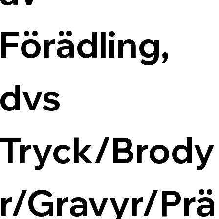
Förädling, 
dvs 
Tryck/Brody
r/Gravyr/Prä