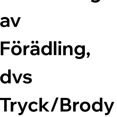
av 
Förädling, 
dvs 
Tryck/Brody