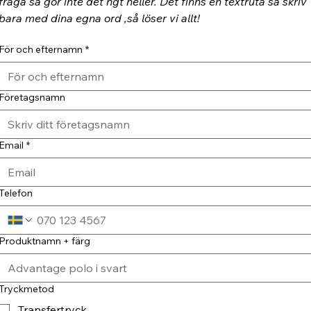
fråga så gör inte det ngt heller. Det finns en textruta så skriv 
bara med dina egna ord ,så löser vi allt!
För och efternamn
*
Företagsnamn
Email
*
Telefon
Produktnamn + färg
Tryckmetod
Transfertryck