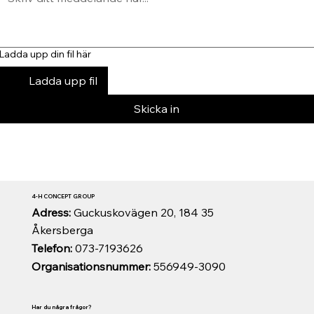
Ladda upp din fil här
Ladda upp fil
Skicka in
4-H CONCEPT GROUP
Adress:
Guckuskovägen 20, 184 35
Åkersberga
Telefon:
073-7193626
Organisationsnummer:
556949-3090
Har du några frågor?