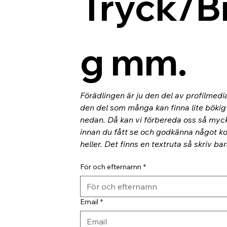
Tryck/B
g mm.
Förädlingen är ju den del av profilmedi
den del som många kan finna lite bökig o
nedan. Då kan vi förbereda oss så myc
innan du fått se och godkänna något kor
heller. Det finns en textruta så skriv ba
För och efternamn
*
Email
*