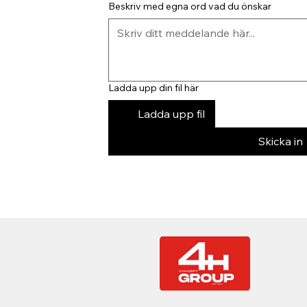
Beskriv med egna ord vad du önskar
Ladda upp din fil här
Ladda upp fil
Skicka in