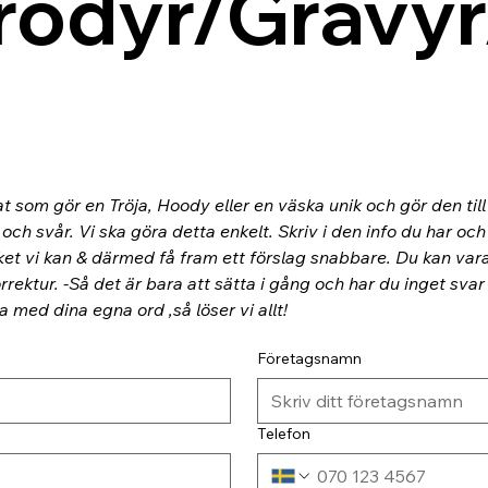
rodyr/Gravyr
at som gör en Tröja, Hoody eller en väska unik och gör den til
ch svår. Vi ska göra detta enkelt. Skriv i den info du har och
ket vi kan & därmed få fram ett förslag snabbare. Du kan va
rektur. -Så det är bara att sätta i gång och har du inget svar
ra med dina egna ord ,så löser vi allt!
Företagsnamn
Telefon