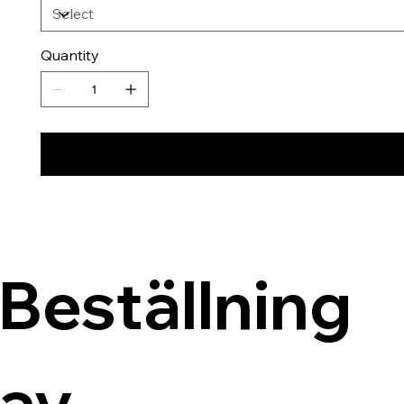
Quantity
Beställning 
av 