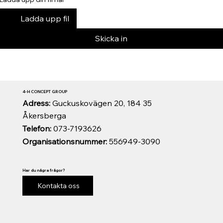
Ladda upp fil
Skicka in
4-H CONCEPT GROUP
Adress:
Guckuskovägen 20, 184 35
Åkersberga
Telefon:
073-7193626
Organisationsnummer:
556949-3090
Har du några frågor?
Kontakta oss