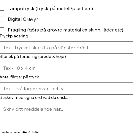
Tampotryck (tryck på metell/plast etc)
Digital Gravyr
Prägling (görs på grövre material ex skinn, läder etc)
Tryckplacering
Storlek på förädling (bredd & höjd)
Antal färger på tryck
Beskriv med egna ord vad du önskar
Ladda upp din fil här