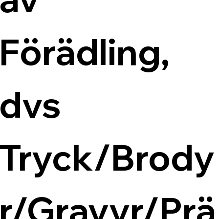
Förädling, 
dvs 
Tryck/Brody
r/Gravyr/Prä