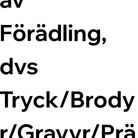
Förädling, 
dvs 
Tryck/Brody
r/Gravyr/Prä