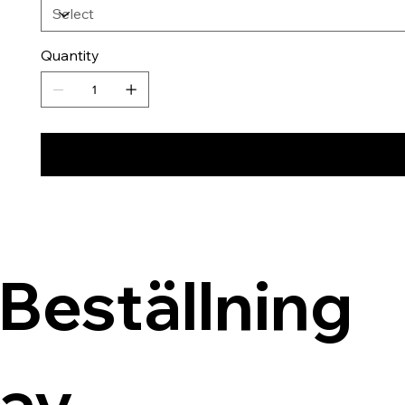
Quantity
Beställning 
av 