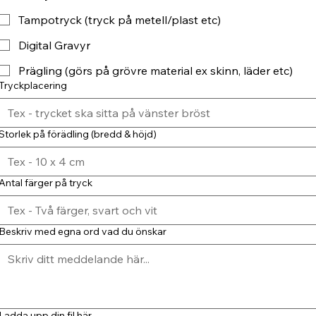
Tampotryck (tryck på metell/plast etc)
Digital Gravyr
Prägling (görs på grövre material ex skinn, läder etc)
Tryckplacering
Storlek på förädling (bredd & höjd)
Antal färger på tryck
Beskriv med egna ord vad du önskar
Ladda upp din fil här