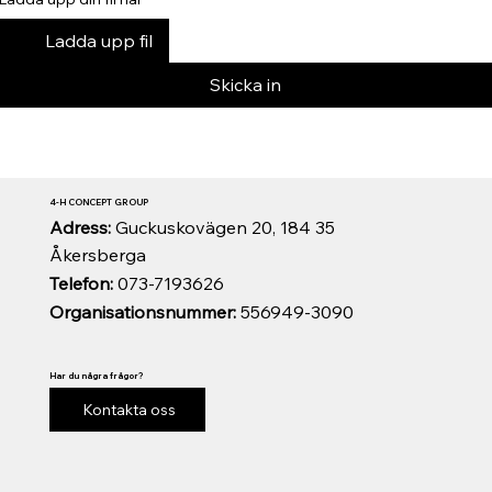
Ladda upp fil
Skicka in
4-H CONCEPT GROUP
Adress:
Guckuskovägen 20, 184 35
Åkersberga
Telefon:
073-7193626
Organisationsnummer:
556949-3090
Har du några frågor?
Kontakta oss