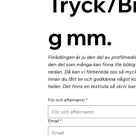
Tryck/B
g mm.
Förädlingen är ju den del av profilmedi
den del som många kan finna lite bökig o
nedan. Då kan vi förbereda oss så myc
innan du fått se och godkänna något kor
heller. Det finns en textruta så skriv ba
För och efternamn
*
Email
*