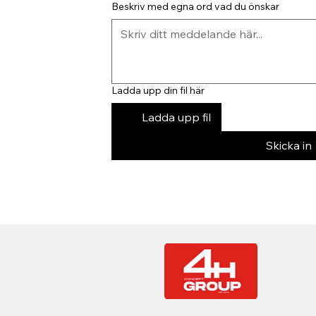
Beskriv med egna ord vad du önskar
Ladda upp din fil här
Ladda upp fil
Skicka in