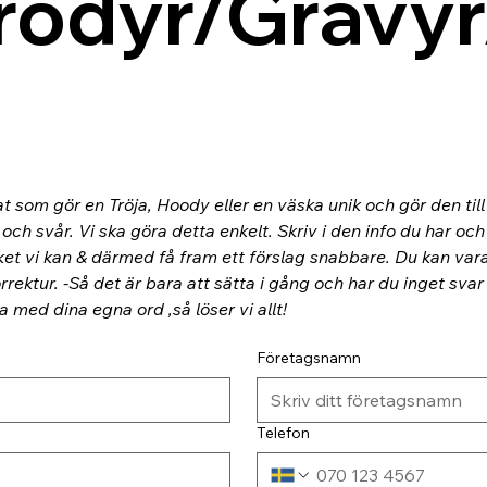
rodyr/Gravyr
at som gör en Tröja, Hoody eller en väska unik och gör den til
ch svår. Vi ska göra detta enkelt. Skriv i den info du har och
ket vi kan & därmed få fram ett förslag snabbare. Du kan va
rektur. -Så det är bara att sätta i gång och har du inget svar
ra med dina egna ord ,så löser vi allt!
Företagsnamn
Telefon