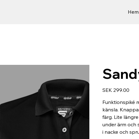
Hem
Sand
Price
SEK 299.00
Funktionspiké
känsla. Knappa
färg. Lite längr
under ärm och s
i nacke och spr