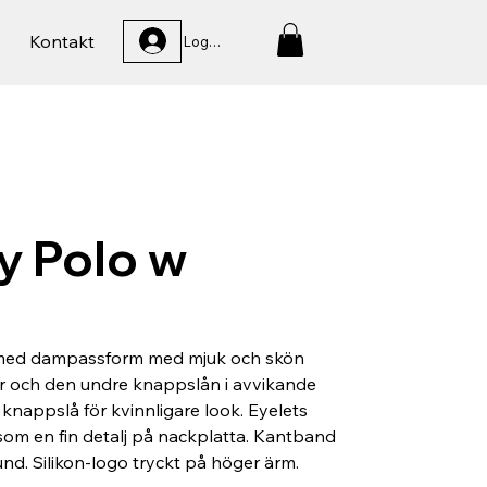
Kontakt
Logga In
y Polo w
 med dampassform med mjuk och skön
r och den undre knappslån i avvikande
e knappslå för kvinnligare look. Eyelets
om en fin detalj på nackplatta. Kantband
und. Silikon-logo tryckt på höger ärm.