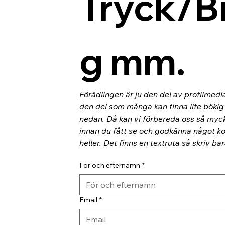
Tryck/B
g mm.
Förädlingen är ju den del av profilmedi
den del som många kan finna lite bökig o
nedan. Då kan vi förbereda oss så myc
innan du fått se och godkänna något kor
heller. Det finns en textruta så skriv ba
För och efternamn
*
Email
*