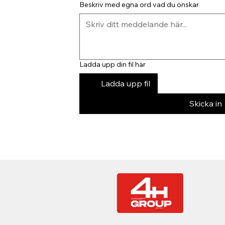
Beskriv med egna ord vad du önskar
Ladda upp din fil här
Ladda upp fil
Skicka in