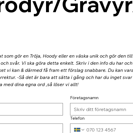
rodyr/Gravyr
at som gör en Tröja, Hoody eller en väska unik och gör den til
ch svår. Vi ska göra detta enkelt. Skriv i den info du har och
ket vi kan & därmed få fram ett förslag snabbare. Du kan va
rektur. -Så det är bara att sätta i gång och har du inget svar
ra med dina egna ord ,så löser vi allt!
Företagsnamn
Telefon