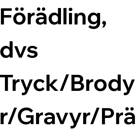
Förädling, 
dvs 
Tryck/Brody
r/Gravyr/Prä