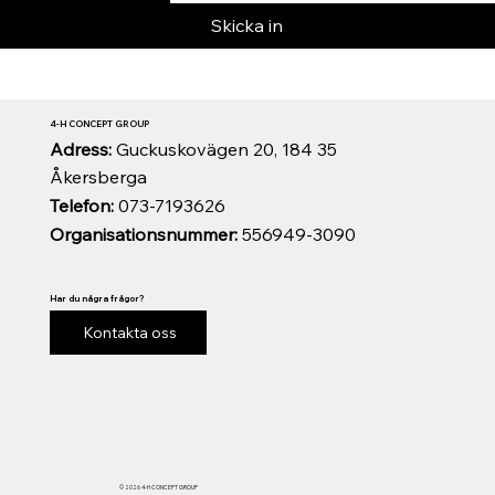
Skicka in
4-H CONCEPT GROUP
Adress:
Guckuskovägen 20, 184 35
Åkersberga
Telefon:
073-7193626
Organisationsnummer:
556949-3090
Har du några frågor?
Kontakta oss
© 2026 4-H CONCEPT GROUP