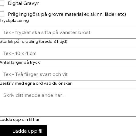
Digital Gravyr
Prägling (görs på grövre material ex skinn, läder etc)
Tryckplacering
Storlek på förädling (bredd & höjd)
Antal färger på tryck
Beskriv med egna ord vad du önskar
Ladda upp din fil här
Ladda upp fil