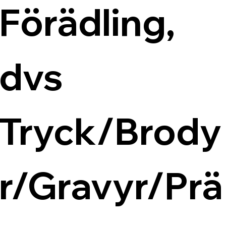
Förädling, 
dvs 
Tryck/Brody
r/Gravyr/Prä