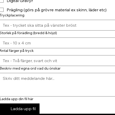
Digital Gravyr
Prägling (görs på grövre material ex skinn, läder etc)
Tryckplacering
Storlek på förädling (bredd & höjd)
Antal färger på tryck
Beskriv med egna ord vad du önskar
Ladda upp din fil här
Ladda upp fil