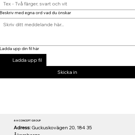
Beskriv med egna ord vad du önskar
Ladda upp din fil här
Ladda upp fil
Skicka in
4-H CONCEPT GROUP
Adress:
Guckuskovägen 20, 184 35
Åkersberga