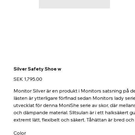
Silver Safety Shoe w
Price
SEK 1,795.00
Monitor Silver är en produkt i Monitors satsning på
lästen är ytterligare förfinad sedan Monitors lady seri
utvecklat för denna MoniShe serie av skor, där mellans
och dämpande material. Slitsulan är i ett halksäker
extremt lätt, flexibelt och säkert. Tåhättan är bred och
Color