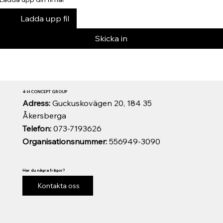
Ladda upp fil
Skicka in
4-H CONCEPT GROUP
Adress:
Guckuskovägen 20, 184 35
Åkersberga
Telefon:
073-7193626
Organisationsnummer:
556949-3090
Har du några frågor?
Kontakta oss