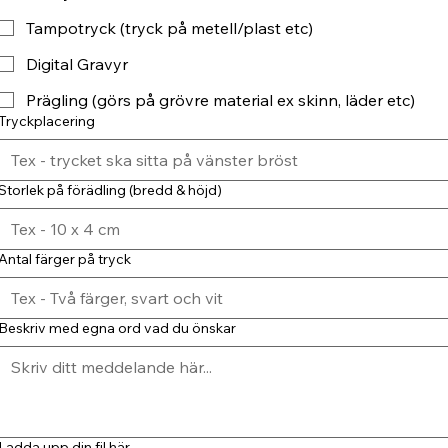
Tampotryck (tryck på metell/plast etc)
Digital Gravyr
Prägling (görs på grövre material ex skinn, läder etc)
Tryckplacering
Storlek på förädling (bredd & höjd)
Antal färger på tryck
Beskriv med egna ord vad du önskar
Ladda upp din fil här