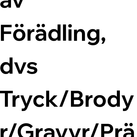
Förädling, 
dvs 
Tryck/Brody
r/Gravyr/Prä