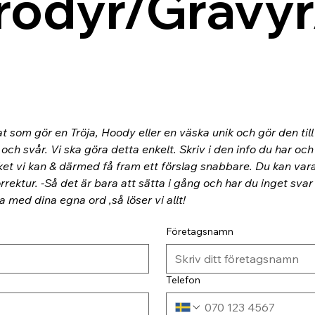
rodyr/Gravyr
at som gör en Tröja, Hoody eller en väska unik och gör den til
ch svår. Vi ska göra detta enkelt. Skriv i den info du har och
ket vi kan & därmed få fram ett förslag snabbare. Du kan va
rektur. -Så det är bara att sätta i gång och har du inget svar
ra med dina egna ord ,så löser vi allt!
Företagsnamn
Telefon