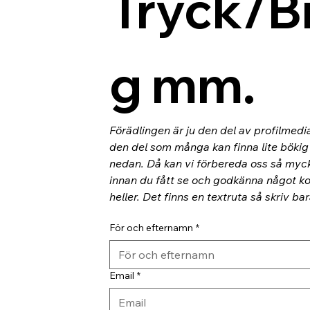
Tryck/B
g mm.
Förädlingen är ju den del av profilmedi
den del som många kan finna lite bökig o
nedan. Då kan vi förbereda oss så myc
innan du fått se och godkänna något kor
heller. Det finns en textruta så skriv ba
För och efternamn
*
Email
*