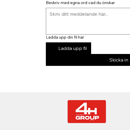
Beskriv med egna ord vad du önskar
Ladda upp din fil här
Ladda upp fil
Skicka in