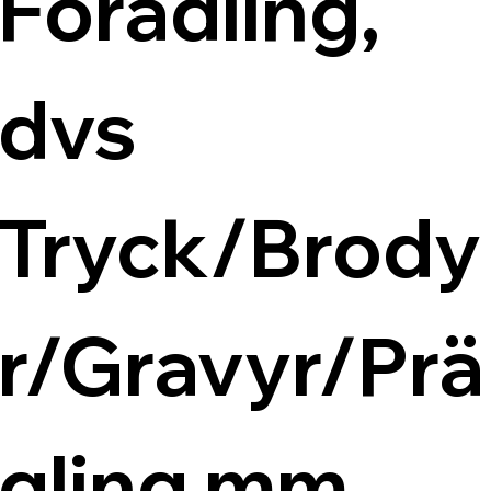
Förädling, 
dvs 
Tryck/Brody
r/Gravyr/Prä
gling mm.