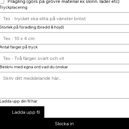
Prägling (görs på grövre material ex skinn, läder etc)
Tryckplacering
Storlek på förädling (bredd & höjd)
Antal färger på tryck
Beskriv med egna ord vad du önskar
Ladda upp din fil här
Ladda upp fil
Skicka in