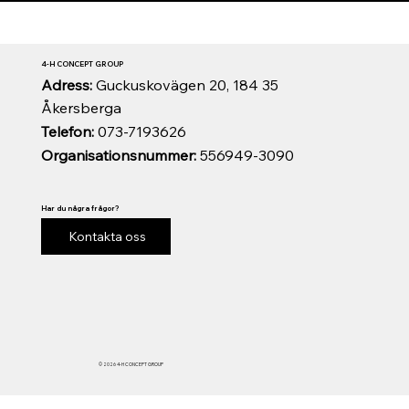
4-H CONCEPT GROUP
Adress:
Guckuskovägen 20, 184 35
Åkersberga
Telefon:
073-7193626
Organisationsnummer:
556949-3090
Har du några frågor?
Kontakta oss
© 2026 4-H CONCEPT GROUP