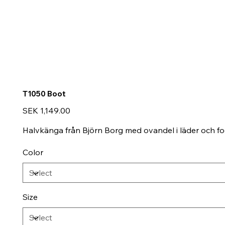
T1050 Boot
Price
SEK 1,149.00
Halvkänga från Björn Borg med ovandel i läder och fo
Color
Size