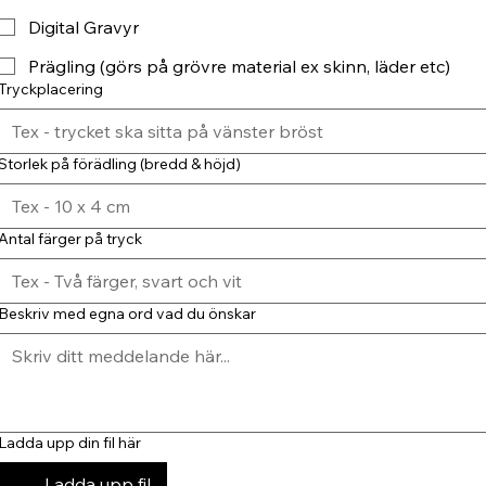
Digital Gravyr
Prägling (görs på grövre material ex skinn, läder etc)
Tryckplacering
Storlek på förädling (bredd & höjd)
Antal färger på tryck
Beskriv med egna ord vad du önskar
Ladda upp din fil här
Ladda upp fil