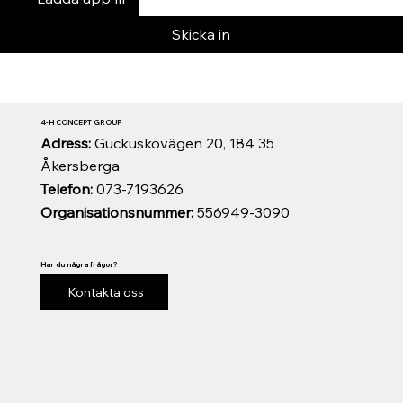
Skicka in
4-H CONCEPT GROUP
Adress:
Guckuskovägen 20, 184 35
Åkersberga
Telefon:
073-7193626
Organisationsnummer:
556949-3090
Har du några frågor?
Kontakta oss