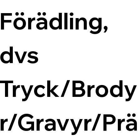
Förädling, 
dvs 
Tryck/Brody
r/Gravyr/Prä