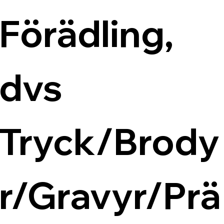
Förädling, 
dvs 
Tryck/Brody
r/Gravyr/Prä