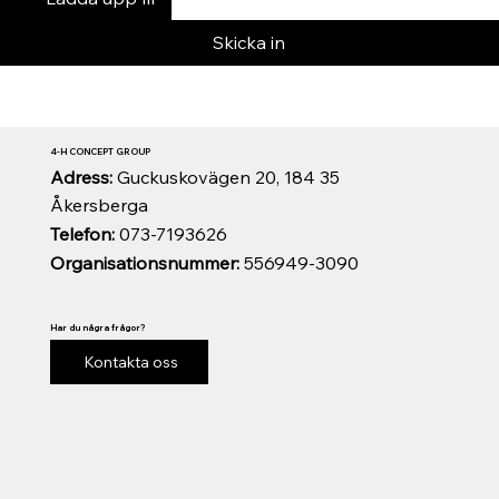
Skicka in
4-H CONCEPT GROUP
Adress:
Guckuskovägen 20, 184 35
Åkersberga
Telefon:
073-7193626
Organisationsnummer:
556949-3090
Har du några frågor?
Kontakta oss