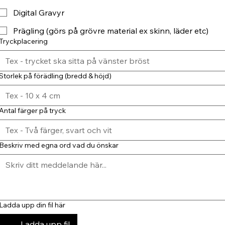
Digital Gravyr
Prägling (görs på grövre material ex skinn, läder etc)
Tryckplacering
Storlek på förädling (bredd & höjd)
Antal färger på tryck
Beskriv med egna ord vad du önskar
Ladda upp din fil här
Ladda upp fil