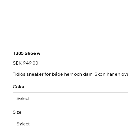
T305 Shoe w
Price
SEK 949.00
Tidlös sneaker för både herr och dam. Skon har en ova
Color
Size