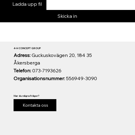
Ladda upp fil
Skicka in
4-H CONCEPT GROUP
Adress:
Guckuskovägen 20, 184 35
Åkersberga
Telefon:
073-7193626
Organisationsnummer:
556949-3090
Har du några frågor?
Kontakta oss