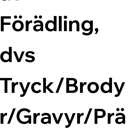
Förädling, 
dvs 
Tryck/Brody
r/Gravyr/Prä