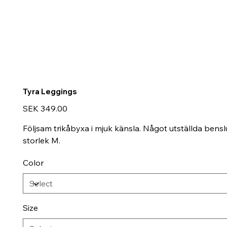
Tyra Leggings
Price
SEK 349.00
Följsam trikåbyxa i mjuk känsla. Något utställda bens
storlek M.
Color
Size