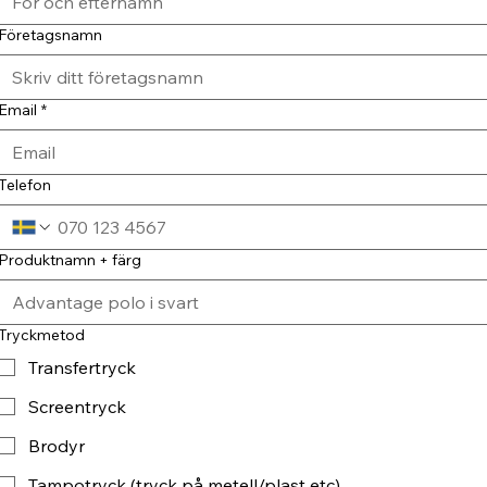
Företagsnamn
Email
*
Telefon
Produktnamn + färg
Tryckmetod
Transfertryck
Screentryck
Brodyr
Tampotryck (tryck på metell/plast etc)