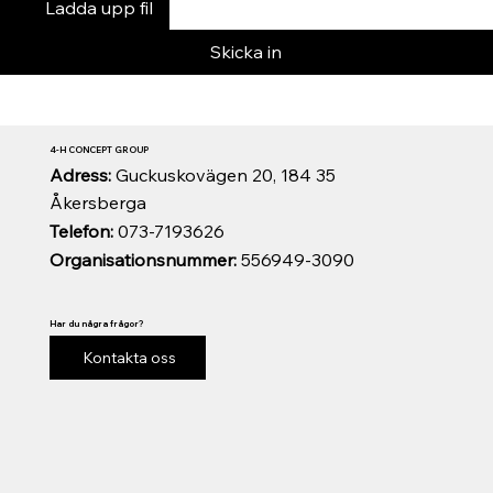
Ladda upp fil
Skicka in
4-H CONCEPT GROUP
Adress:
Guckuskovägen 20, 184 35
Åkersberga
Telefon:
073-7193626
Organisationsnummer:
556949-3090
Har du några frågor?
Kontakta oss