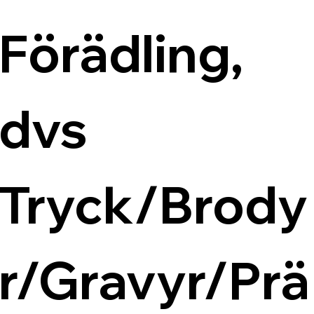
Förädling, 
dvs 
Tryck/Brody
r/Gravyr/Prä