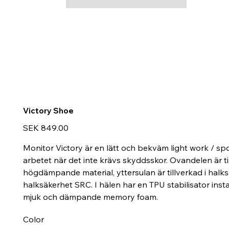
Victory Shoe
Price
SEK 849.00
Monitor Victory är en lätt och bekväm light work / spo
arbetet när det inte krävs skyddsskor. Ovandelen är till
högdämpande material, yttersulan är tillverkad i halk
halksäkerhet SRC. I hälen har en TPU stabilisator install
mjuk och dämpande memory foam.
Color