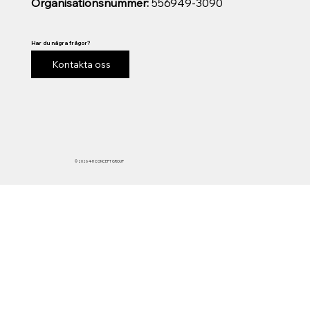
Organisationsnummer:
556949-3090
Har du några frågor?
Kontakta oss
© 2026 4-H CONCEPT GROUP