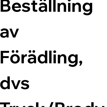
Beställning 
av 
Förädling, 
dvs 