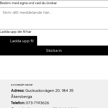
Beskriv med egna ord vad du önskar
Ladda upp din fil här
Ladda upp fil
Skicka in
4-H CONCEPT GROUP
Adress:
Guckuskovägen 20, 184 35
Åkersberga
Telefon:
073-7193626