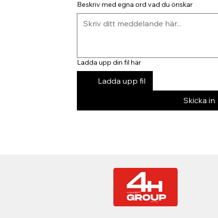
Beskriv med egna ord vad du önskar
Ladda upp din fil här
Ladda upp fil
Skicka in