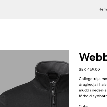
Hem
Webb
Price
SEK 469.00
Collegetröja me
dragkedja i hals
mudd i nederkan
förhöjd synbarh
Color