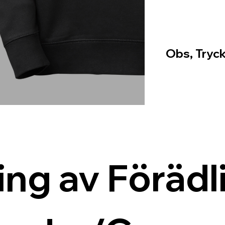
Obs, Tryck
ing av Förädli