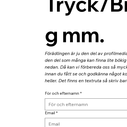
Tryck/B
g mm.
Förädlingen är ju den del av profilmedi
den del som många kan finna lite bökig o
nedan. Då kan vi förbereda oss så myc
innan du fått se och godkänna något kor
heller. Det finns en textruta så skriv ba
För och efternamn
*
Email
*