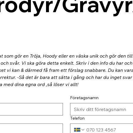
rodyr/Gravyr
at som gör en Tröja, Hoody eller en väska unik och gör den til
ch svår. Vi ska göra detta enkelt. Skriv i den info du har och
ket vi kan & därmed få fram ett förslag snabbare. Du kan va
rektur. -Så det är bara att sätta i gång och har du inget svar
ra med dina egna ord ,så löser vi allt!
Företagsnamn
Telefon