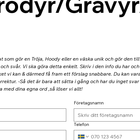
rodyr/Gravyr
at som gör en Tröja, Hoody eller en väska unik och gör den til
ch svår. Vi ska göra detta enkelt. Skriv i den info du har och
ket vi kan & därmed få fram ett förslag snabbare. Du kan va
rektur. -Så det är bara att sätta i gång och har du inget svar
ra med dina egna ord ,så löser vi allt!
Företagsnamn
Telefon