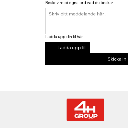
Beskriv med egna ord vad du önskar
Ladda upp din fil här
Ladda upp fil
Skicka in