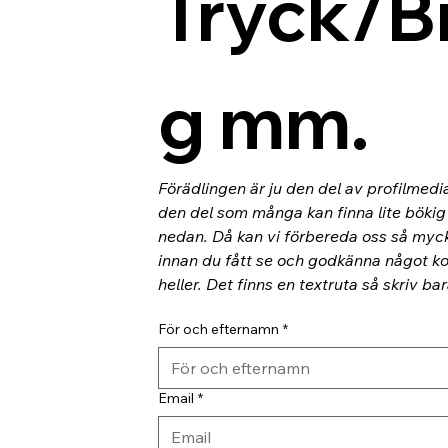
Tryck/B
g mm.
Förädlingen är ju den del av profilmedi
den del som många kan finna lite bökig o
nedan. Då kan vi förbereda oss så myc
innan du fått se och godkänna något kor
heller. Det finns en textruta så skriv ba
För och efternamn
*
Email
*