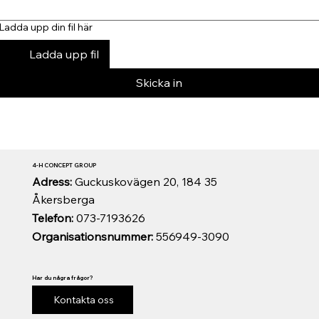
Ladda upp din fil här
Ladda upp fil
Skicka in
4-H CONCEPT GROUP
Adress:
Guckuskovägen 20, 184 35
Åkersberga
Telefon:
073-7193626
Organisationsnummer:
556949-3090
Har du några frågor?
Kontakta oss