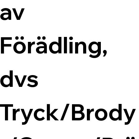
av 
Förädling, 
dvs 
Tryck/Brody