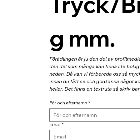
Tryck/B
g mm.
Förädlingen är ju den del av profilmedi
den del som många kan finna lite bökig o
nedan. Då kan vi förbereda oss så myc
innan du fått se och godkänna något kor
heller. Det finns en textruta så skriv ba
För och efternamn
*
Email
*