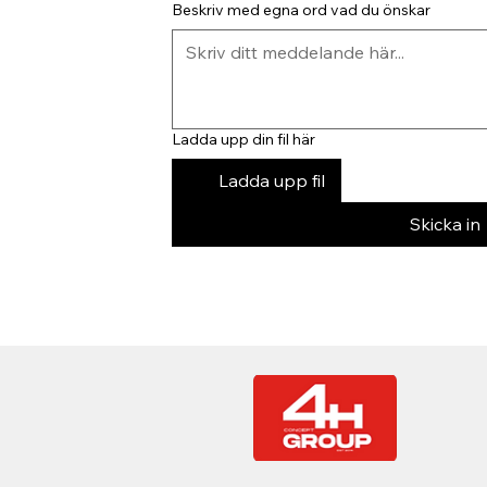
Beskriv med egna ord vad du önskar
Ladda upp din fil här
Ladda upp fil
Skicka in