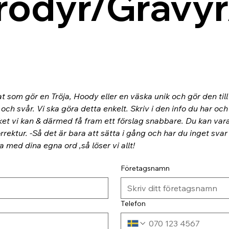
rodyr/Gravyr
at som gör en Tröja, Hoody eller en väska unik och gör den til
ch svår. Vi ska göra detta enkelt. Skriv i den info du har och
ket vi kan & därmed få fram ett förslag snabbare. Du kan va
rektur. -Så det är bara att sätta i gång och har du inget svar
ra med dina egna ord ,så löser vi allt!
Företagsnamn
Telefon