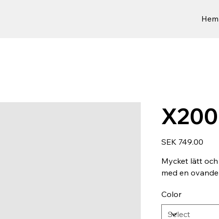
Hem
X200
Price
SEK 749.00
Mycket lätt och
med en ovandel i
Color